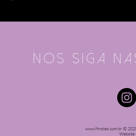
nos siga na
FRUTACOR - CLÍNI
Nutri
www.ftnotes.com.br
© 2020 
Website 