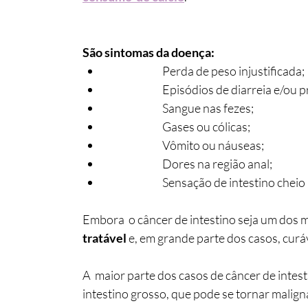
São sintomas da doença:
		Perda de peso injustificada;
		Episódios de diarreia e/ou 
		Sangue nas fezes;
		Gases ou cólicas;
		Vômito ou náuseas;
		Dores na região anal;
		Sensação de intestino che
Embora  o câncer de intestino seja um dos ma
tratável 
e, em grande parte dos casos, curá
A  maior parte dos casos de câncer de intes
intestino grosso, que pode se tornar maligna.